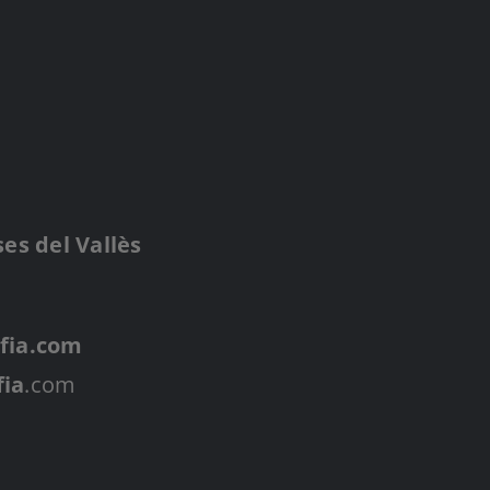
es del Vallès
fia.com
fia
.com